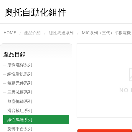
奧托自動化組件
HOME
產品介紹
線性馬達系列
MIC系列（三代）平板電
產品目錄
滾珠螺桿系列
─
線性滑軌系列
─
氣動元件系列
─
三思減振系列
─
無塵拖鏈系列
─
滑台模組系列
─
線性馬達系列
─
旋轉平台系列
─