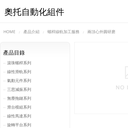
奧托自動化組件
HOME
產品介紹
螺桿線軌加工服務
兩頂心外圓研磨
產品目錄
滾珠螺桿系列
─
線性滑軌系列
─
氣動元件系列
─
三思減振系列
─
無塵拖鏈系列
─
滑台模組系列
─
線性馬達系列
─
旋轉平台系列
─