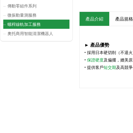
傳動零組件系列
─
微振動量測服務
─
產品介紹
產品規格
螺桿線軌加工服務
─
奧托商用智能清潔機器人
─
► 產品優勢
• 採用日本硬切削（不退
•
保證硬度
及偏擺，媲美原
• 提供客戶
短交期
及高競爭