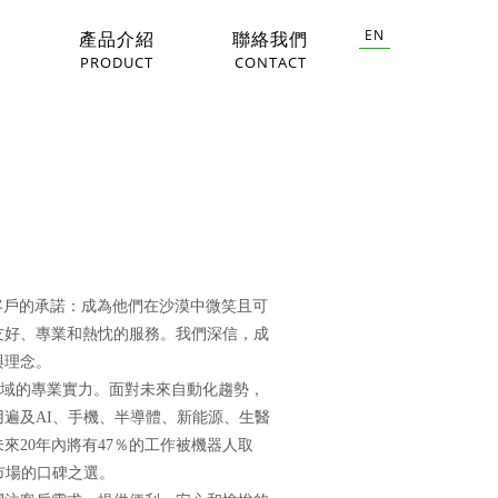
EN
息
產品介紹
聯絡我們
PRODUCT
CONTACT
對客戶的承諾：成為他們在沙漠中微笑且可
友好、專業和熱忱的服務。我們深信，成
與理念。
械領域的專業實力。面對未來自動化趨勢，
遍及AI、手機、半導體、新能源、生醫
來20年內將有47％的工作被機器人取
市場的口碑之選。