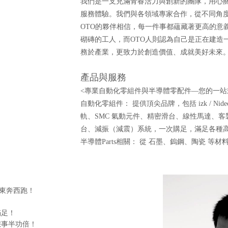
我們是一支充滿青春活力與創新的團隊，用心
服務體驗。我們與各領域專家合作，從不同角
OTO的夥伴相信，每一件事都蘊藏著更高的意
砌磚的工人，而OTO人則認為自己是正在建造
務於產業，更致力於創造價值、成就美好未來
產品與服務
<專業自動化零組件與半導體零配件—您的一站
自動化零組件： 提供頂尖品牌，包括 izk / Nidec 
軌、SMC 氣動元件、精密滑台、線性馬達、客製
台、減振（減震）系統，一次購足，滿足各種
半導體Parts相關： 從 石墨、鎢鋼、陶瓷 
東奔西跑！
滿足！
您事半功倍！