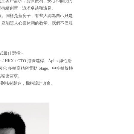
關注客戶需求，提供便利、安心和愉悅的
度持續創新，追求卓越和遠見。
義。同樣是蓋房子，有些人認為自己只是
一座能讓人心靈休憩的教堂。我們不僅服
。
式最佳選擇>
/ HKX / OTO 滾珠螺桿、Aplus 線性滑
化 多軸高精密電動 Stage、中空軸旋轉
高精密需求。
等材料到耗材製造，機構設計改良。