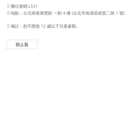
🎈​攤位號碼:L531
🎈地點：台北南港展覽館 一館 4 樓 (台北市南港區經貿二路 1 號)
🎈備註：恕不開放 12 歲以下兒童參觀。
回上頁