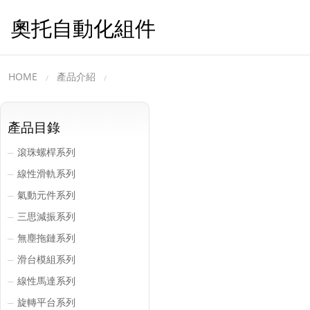
奧托自動化組件
HOME
產品介紹
產品目錄
滾珠螺桿系列
─
線性滑軌系列
─
氣動元件系列
─
三思減振系列
─
無塵拖鏈系列
─
滑台模組系列
─
線性馬達系列
─
旋轉平台系列
─