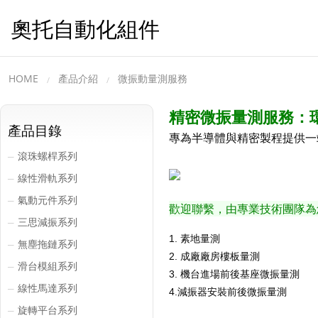
奧托自動化組件
HOME
產品介紹
微振動量測服務
精密微振量測服務：
產品目錄
專為半導體與精密製程提供一
滾珠螺桿系列
─
線性滑軌系列
─
氣動元件系列
─
歡迎聯繫，由專業技術團隊為
三思減振系列
─
1. 素地量測
無塵拖鏈系列
─
2. 成廠廠房樓板量測
滑台模組系列
─
3. 機台進場前後基座微振量測
線性馬達系列
─
4.減振器安裝前後微振量測
旋轉平台系列
─