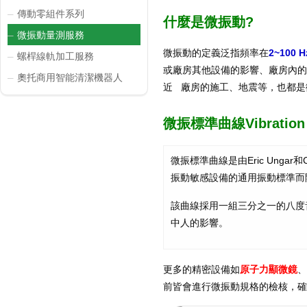
傳動零組件系列
─
什麼是微振動?
微振動量測服務
─
微振動的定義泛指頻率在
2~100 H
螺桿線軌加工服務
─
或廠房其他設備的影響、廠房內的噪
奧托商用智能清潔機器人
─
近 廠房的施工、地震等，也都是
微振標準曲線Vibration C
微振標準曲線是由Eric Ungar
振動敏感設備的通用振動標準而
該曲線採用一組三分之一的八度音階
中人的影響。
更多的精密設備如
原子力顯微鏡
、
前皆會進行微振動規格的檢核，確