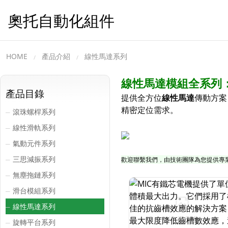
奧托自動化組件
HOME
產品介紹
線性馬達系列
線性馬達模組全系列
產品目錄
提供全方位
線性馬達
傳動方案
精密定位需求。
滾珠螺桿系列
─
線性滑軌系列
─
氣動元件系列
─
三思減振系列
─
歡迎聯繫我們，由技術團隊為您提供專
無塵拖鏈系列
─
滑台模組系列
─
線性馬達系列
─
旋轉平台系列
─